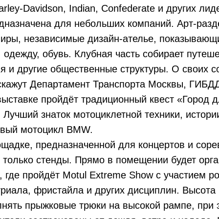
ley-Davidson, Indian, Confederate и других лид
дназначена для небольших компаний. Арт-разд
лиры, независимые дизайн-ателье, показывающ
, одежду, обувь. Клубная часть собирает путеш
я и другие общественные структуры. О своих 
скажут Департамент Транспорта Москвы, ГИБДД
выставке пройдёт традиционный квест «Город 
 Лучший знаток мотоциклетной техники, истори
новый мотоцикл BMW.
щадке, предназначенной для концертов и соре
 только стенды. Прямо в помещении будет орг
, где пройдёт Motul Extreme Show с участием р
триала, фристайла и других дисциплин. Высот
нять прыжковые трюки на высокой рампе, при 