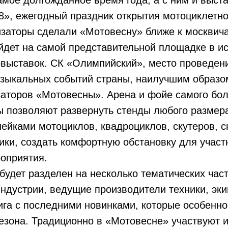
мое долгожданное время года, а с ним и выст
», ежегодный праздник открытия мотоциклетно
изаторы сделали «Мотовесну» ближе к москвича
йдет на самой представительной площадке в и
овыставок. СК «Олимпийский», место проведен
узыкальных событий страны, наилучшим образом
аторов «Мотовесны». Арена и фойе самого бол
ы позволяют развернуть стенды любого размер
йками мотоциклов, квадроциклов, скутеров, с
ики, создать комфортную обстановку для участ
оприятия.
удет разделен на несколько тематических част
индустрии, ведущие производители техники, эки
ига с последними новинками, которые особенно
сезона. Традиционно в «Мотовесне» участвуют