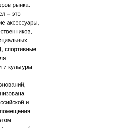
еров рынка.
ел – это
ие аксессуары,
ественников,
социальных
, спортивные
для
и и культуры
внований,
анизована
оссийской и
а помещения
этом