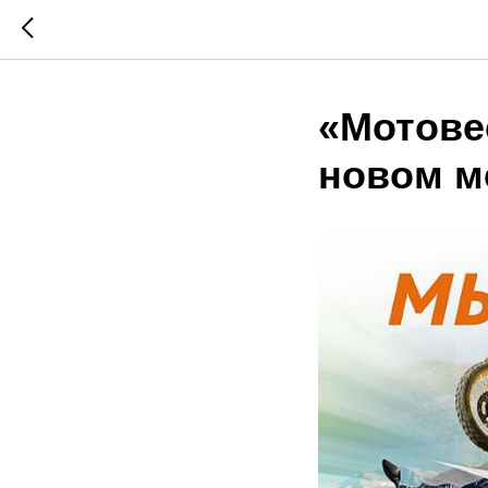
«Мотове
новом м