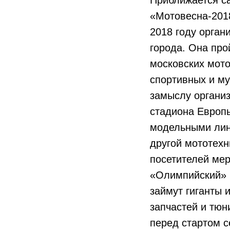
Приближается са
«Мотовесна-2018
2018 году орган
города. Она про
московских мот
спортивных и м
замыслу организ
стадиона Европ
модельными лине
другой мототехн
посетителей мер
«Олимпийский» б
займут гиганты 
запчастей и тюн
перед стартом 