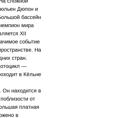
 На сложной
Жюльен Дюпон и
 Большой бассейн
 чемпион мира
ляется XII
начимое событие
пространстве. На
них стран.
мотоцикл —
роходит в Кёльне
 Он находится в
 поблизости от
большая платная
ожено в