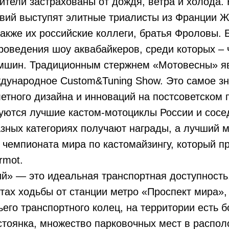
ители застрахованы от дождя, ветра и холода.
твий выступят элитные триалисты из Франции 
также их российские коллеги, братья Фроловы.
роведения шоу аквабайкеров, среди которых –
мшин. Традиционным стержнем «Мотовесны» яв
дународное Custom&Tuning Show. Это самое з
етного дизайна и инноваций на постсоветском 
ются лучшие кастом-мотоциклы России и сосед
зных категориях получают награды, а лучший 
 чемпионата мира по кастомайзингу, который п
rmot.
й» — это идеальная транспортная доступность.
тах ходьбы от станции метро «Проспект мира»,
ьего транспортного колец, на территории есть 
тоянка, множество парковочных мест в распол