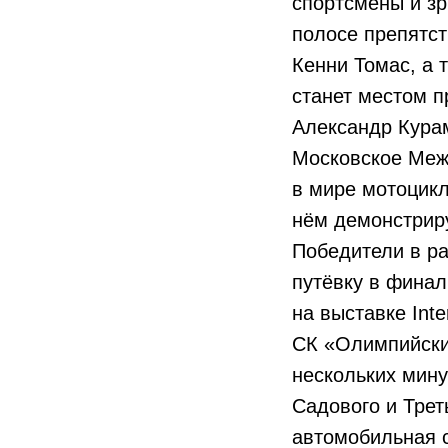
спортсмены и зр
полосе препятс
Кенни Томас, а 
станет местом п
Александр Кура
Московское Меж
в мире мотоцикл
нём демонстриру
Победители в ра
путёвку в финал
на выставке Inte
СК «Олимпийски
нескольких мину
Садового и Трет
автомобильная с