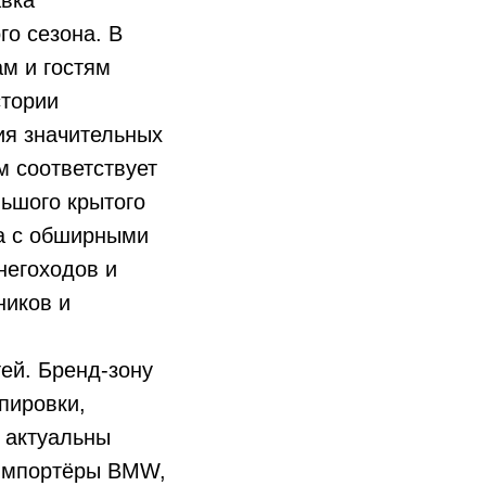
авка
го сезона. В
м и гостям
стории
ия значительных
 соответствует
ьшого крытого
а с обширными
негоходов и
ников и
ей. Бренд-зону
пировки,
 актуальны
 импортёры BMW,