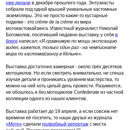
уже делали
в декабре прошлого года. Энтузиасты
собрали под одной крышей уникальные кастомные
экземпляры. Это не просто какие-то кустарные
поделки - это
crème de la crème
из мира
мотокастомайзинга. Известный журналист Николай
Богомолов, посетивший недавно выставку, у себя
в
блоге
написал: «
Я сравнимую по мощи экспозицию
видел, кажется, только один раз - на чемпионате
мира по кастомайзингу в Кёльне
».
Выставка достаточно камерная - около трёх десятков
мотоциклов. Но если смотреть внимательно, не спеша
изучая детали и проникаясь уровнем мастерства, то
можно на ней хоть целый день провести. Разумеется,
не обошлось и без мотоциклов Confederate из частной
коллекции одного из наших клиентов.
Выставка работает до 19 апреля, а если совсем нет
времени её посетить, то наши друзья из журнала
«Мото»
сделали
подробный репортаж
с места