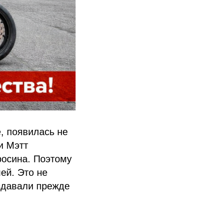
, появилась не
и Мэтт
росина. Поэтому
ей. Это не
оздавали прежде