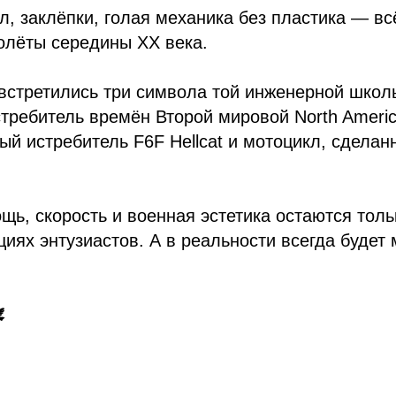
, заклёпки, голая механика без пластика — всё
олёты середины XX века.
встретились три символа той инженерной школ
требитель времён Второй мировой North Americ
ый истребитель F6F Hellcat и мотоцикл, сделан
ощь, скорость и военная эстетика остаются толь
циях энтузиастов. А в реальности всегда будет
️