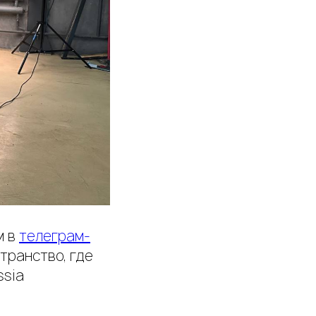
м в
телеграм-
транство, где
ssia