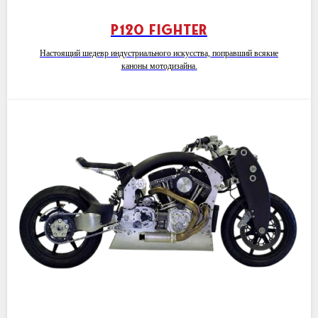
P120 Fighter
Настоящий шедевр индустриального искусства, поправший всякие
каноны мотодизайна.