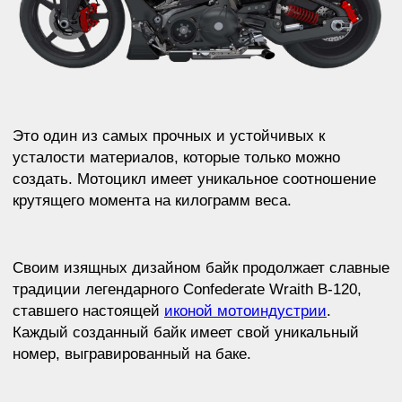
Двигатель:
132 кубических дюйма (2163 куб. см)
V-образный двухцилиндровый воздушного
охлаждения с углом развала 56 градусов (также
доступен вариант с двигателем 117 кубических
дюймов - 1917 куб. см)
Мощность:
145 л.с. при 5100 об/мин
Крутящий момент:
220 Нм при 2000 об/мин
Шасси:
алюминиевый монокок
Максимальная скорость:
более 250 км/час
Передняя подвеска:
на двойных рычагах с
моноамортизатором
Задняя подвеска:
консольный моноамортизатор с
алюминиевым маятником, полностью
регулируемая
Размеры:
колесная база 1588 мм, высота сиденья
749 мм
Снаряженная масса:
254 кг
Колеса:
карбоновое переднее колесо 19 дюймов,
карбоновое заднее колесо 17 дюймов
Шины:
120/70 ZR19 спереди, 240/45 ZR17 сзади
Емкость топливного бака:
17 литров