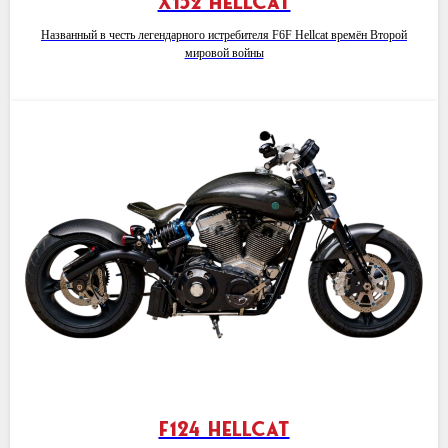
X132 Hellcat
Названный в честь легендарного истребителя F6F Hellcat времён Второй
мировой войны
F124 Hellcat