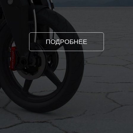
Это просто самый дорогой серийный мотоцикл в
мире. Лучший из лучших. Больше чем Confederate.
Как и у его предшественника
Confederate G2 Fighter,
рама нового Confederate Wraith полностью вырезана
из цельных заготовок алюминия марок 6061 и 7075.