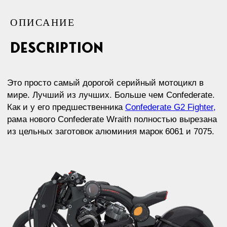
ОПИСАНИЕ
description
Это один из самых прочных и устойчивых к
усталости материалов, которые только можно
создать. Мотоцикл имеет уникальное соотношение
крутящего момента на килограмм веса.
Своим изящных дизайном байк продолжает славные
традиции легендарного Confederate Wraith B-120,
ставшего настоящей
иконой мотоиндустрии
.
Каждый созданный байк имеет свой уникальный
номер, выгравированный на баке.